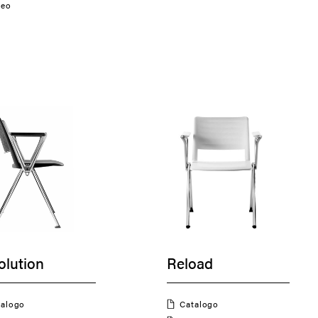
deo
olution
Reload
atalogo
Catalogo