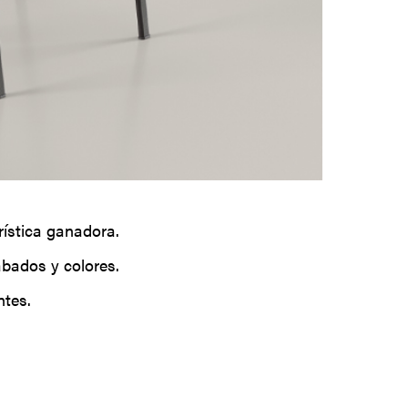
erística ganadora.
abados y colores.
ntes.